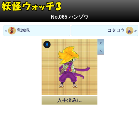
No.065 ハンゾウ
鬼蜘蛛
コタロウ
入手済みに