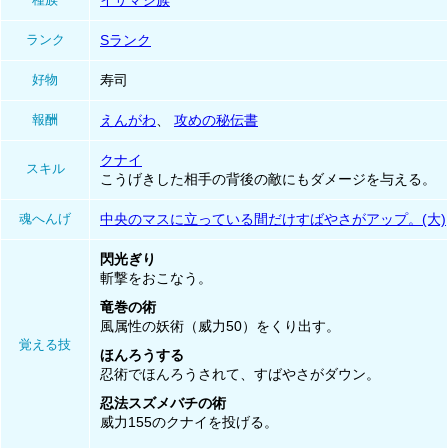
イサマシ族
ランク
Sランク
好物
寿司
報酬
えんがわ
、
攻めの秘伝書
クナイ
スキル
こうげきした相手の背後の敵にもダメージを与える。
魂へんげ
中央のマスに立っている間だけすばやさがアップ。(大)
閃光ぎり
斬撃をおこなう。
竜巻の術
風属性の妖術（威力50）をくり出す。
覚える技
ほんろうする
忍術でほんろうされて、すばやさがダウン。
忍法スズメバチの術
威力155のクナイを投げる。