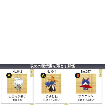
攻めの秘伝書を落とす妖怪
No.042
No.044
No.047
とどろき獅子
まさむね
フユニャン
好物：肉
好物：ぎょかい
好物：ぎょかい