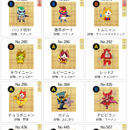
バッド坊や
激辛ボーイ
トムニャン
好物：スナック
好物：スナック
好物：デリシャススティック
No.280
No.286
No.292
キウイニャン
ルビーニャン
レッドJ
好物：チョコボー
好物：チョコボー
好物：チョコボー
No.295
No.394
No.435
チョコボニャン
カイム
デビビラン
好物：野菜
好物：おにぎり
好物：ラーメン
No.436
No.445
No.507