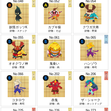
No.048
No.052
No.054
妖怪ガッツK
カブキ猿
クワガ大将
好物：スナック
好物：そば
好物：野菜
No.055
No.061
No.065
オオクワノ神
鬼食い
ハンゾウ
好物：野菜
好物：肉
好物：寿司
No.066
No.202
No.206
コタロウ
赤鬼
ザ・シャーク
好物：寿司
好物：肉
好物：ホットドッグ
No.225
No.226
No.273