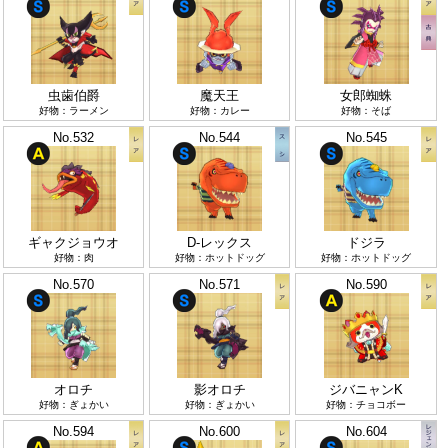
虫歯伯爵
魔天王
女郎蜘蛛
好物：ラーメン
好物：カレー
好物：そば
No.532
No.544
No.545
ギャクジョウオ
D-レックス
ドジラ
好物：肉
好物：ホットドッグ
好物：ホットドッグ
No.570
No.571
No.590
オロチ
影オロチ
ジバニャンK
好物：ぎょかい
好物：ぎょかい
好物：チョコボー
No.594
No.600
No.604