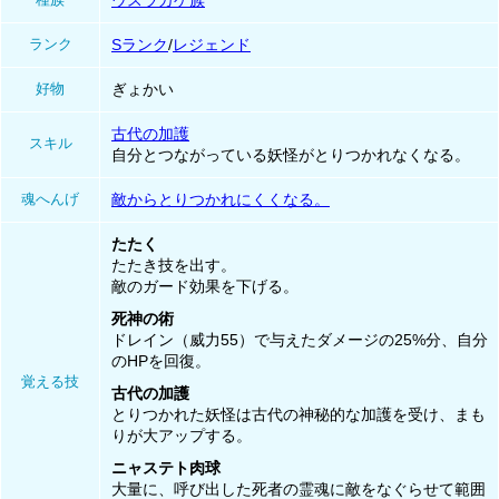
ウスラカゲ族
ランク
Sランク
/
レジェンド
好物
ぎょかい
古代の加護
スキル
自分とつながっている妖怪がとりつかれなくなる。
魂へんげ
敵からとりつかれにくくなる。
たたく
たたき技を出す。
敵のガード効果を下げる。
死神の術
ドレイン（威力55）で与えたダメージの25%分、自分
のHPを回復。
覚える技
古代の加護
とりつかれた妖怪は古代の神秘的な加護を受け、まも
りが大アップする。
ニャステト肉球
大量に、呼び出した死者の霊魂に敵をなぐらせて範囲