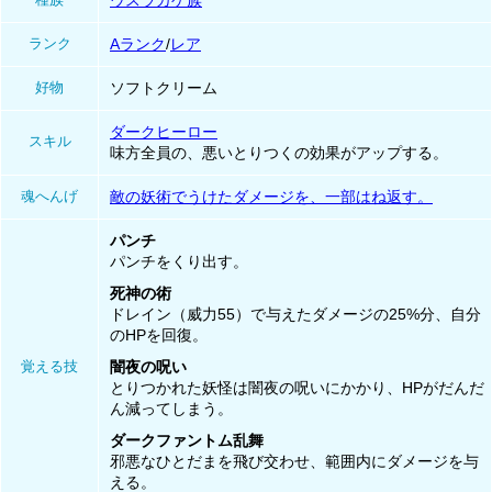
ウスラカゲ族
ランク
Aランク
/
レア
好物
ソフトクリーム
ダークヒーロー
スキル
味方全員の、悪いとりつくの効果がアップする。
魂へんげ
敵の妖術でうけたダメージを、一部はね返す。
パンチ
パンチをくり出す。
死神の術
ドレイン（威力55）で与えたダメージの25%分、自分
のHPを回復。
覚える技
闇夜の呪い
とりつかれた妖怪は闇夜の呪いにかかり、HPがだんだ
ん減ってしまう。
ダークファントム乱舞
邪悪なひとだまを飛び交わせ、範囲内にダメージを与
える。