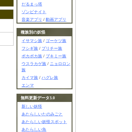
だるまっ塔
ゾンビナイト
音楽アプリ
/
動画アプリ
種族別の妖怪
イサマシ族
/
ゴーケツ族
フシギ族
/
プリチー族
ポカポカ族
/
ブキミー族
ウスラカゲ族
/
ニョロロン
族
カイマ族
/
ハグレ族
エンマ
無料更新データ3.0
新しい妖怪
あたらしいたのみごと
あたらしい妖怪スポット
あたらしい魚