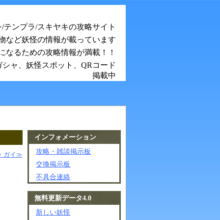
シ/テンプラ/スキヤキの攻略サイト
物など妖怪の情報が載っています
になるための攻略情報が満載！！
ガシャ、妖怪スポット、QRコード
掲載中
インフォメーション
攻略・雑談掲示板
・ガイ≫
交換掲示板
不具合連絡
無料更新データ4.0
新しい妖怪