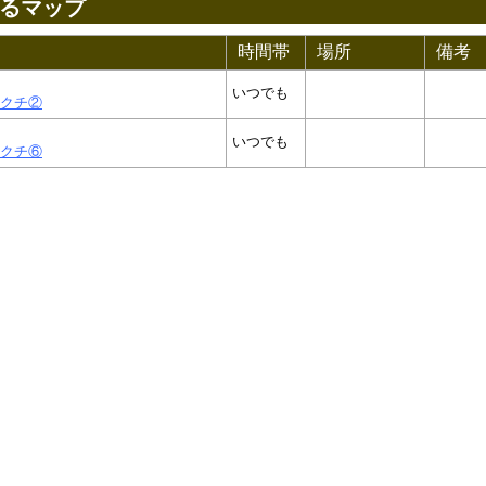
るマップ
時間帯
場所
備考
いつでも
クチ②
いつでも
クチ⑥