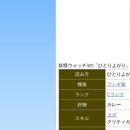
妖怪ウォッチ3の「
ひとりよがり
読み方
ひとりよ
種族
フシギ族
ランク
Cランク
好物
カレー
ヨガ
スキル
クリティ