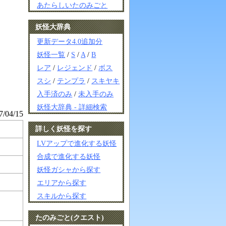
あたらしいたのみごと
妖怪大辞典
更新データ4.0追加分
妖怪一覧
/
S
/
A
/
B
レア
/
レジェンド
/
ボス
スシ
/
テンプラ
/
スキヤキ
入手済のみ
/
未入手のみ
妖怪大辞典 - 詳細検索
04/15
詳しく妖怪を探す
LVアップで進化する妖怪
合成で進化する妖怪
妖怪ガシャから探す
エリアから探す
スキルから探す
たのみごと(クエスト)