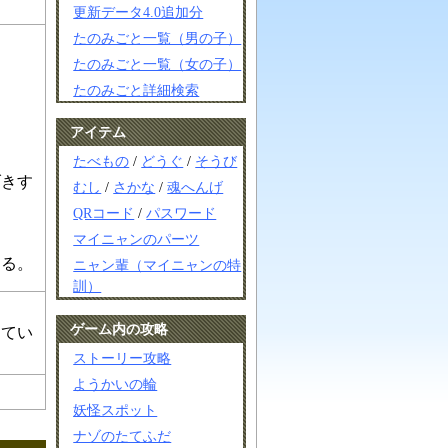
更新データ4.0追加分
たのみごと一覧（男の子）
たのみごと一覧（女の子）
たのみごと詳細検索
アイテム
たべもの
/
どうぐ
/
そうび
げきす
むし
/
さかな
/
魂へんげ
QRコード
/
パスワード
マイニャンのパーツ
える。
ニャン輩（マイニャンの特
訓）
ゲーム内の攻略
ってい
ストーリー攻略
ようかいの輪
妖怪スポット
ナゾのたてふだ