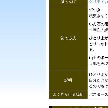
魂へんげ
クリティ
ずつき
頭突きを
いん石の
土属性の
覚える技
ひとりよ
とりつか
る。
山土のポ
大地を表
ひとりよ
説明
自分だけ
るのでも
よく見かける場所
バスターズ