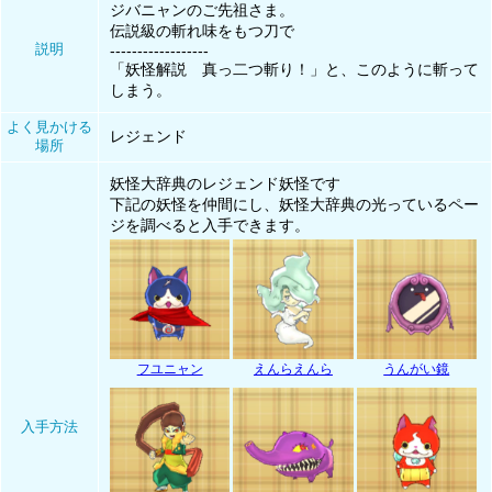
ジバニャンのご先祖さま。
伝説級の斬れ味をもつ刀で
説明
------------------
「妖怪解説 真っ二つ斬り！」と、このように斬って
しまう。
よく見かける
レジェンド
場所
妖怪大辞典のレジェンド妖怪です
下記の妖怪を仲間にし、妖怪大辞典の光っているペー
ジを調べると入手できます。
フユニャン
えんらえんら
うんがい鏡
入手方法