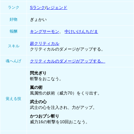
ランク
Sランク
/
レジェンド
好物
ぎょかい
報酬
キングサーモン
、
中けいけんちだま
超クリティカル
スキル
クリティカルのダメージがアップする。
魂へんげ
クリティカルのダメージがアップする。
閃光ぎり
斬撃をおこなう。
嵐の術
風属性の妖術（威力70）をくり出す。
覚える技
武士の心
武士の心を注入され、力がアップ。
かつおブシ斬り
威力16の斬撃を10回おこなう。