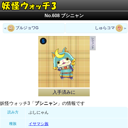
No.608 ブシニャン
ブルジョワG
しゅらコマ
入手済みに
妖怪ウォッチ3「
ブシニャン
」の情報です
読み方
ぶしにゃん
種族
イサマシ族