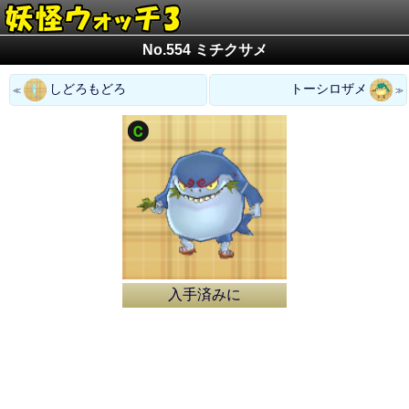
No.554 ミチクサメ
しどろもどろ
トーシロザメ
入手済みに