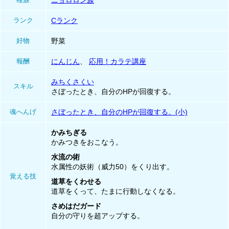
ニョロロン族
ランク
Cランク
好物
野菜
報酬
にんじん
、
応用！カラテ講座
みちくさくい
スキル
さぼったとき、自分のHPが回復する。
魂へんげ
さぼったとき、自分のHPが回復する。(小)
かみちぎる
かみつきをおこなう。
水流の術
水属性の妖術（威力50）をくり出す。
覚える技
道草をくわせる
道草をくって、たまに行動しなくなる。
さめはだガード
自分の守りを超アップする。