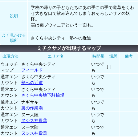
学校の帰りの子どもたちにあの手この手で道草をくわ
せ大きな口で飲み込んでしまうおそろしいサメの妖
説明
怪。
実は蜀ブウマニアという一面も。
よく見かける
さくら中央シティ 塾への近道
場所
ミチクサメが出現するマップ
出現方法
エリア名
時間帯
場所
備考
ウォッチ
さくら中央シティ
いつで
川
マップ
フィールド
も
通常エン
さくら中央シティ
いつで
カウント
塾への近道
も
通常エン
さくら中央シティ
いつで
カウント
さくら中央地下駐輪場
も
通常エン
ナギサキ
いつで
カウント
裏の作業場
も
通常エン
ヌー大陸
いつで
カウント
ヌシス神殿②
も
通常エン
ヌー大陸
いつで
カウント
ヌシス神殿⑤
も