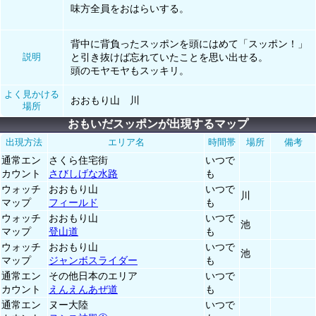
味方全員をおはらいする。
背中に背負ったスッポンを頭にはめて「スッポン！」
説明
と引き抜けば忘れていたことを思い出せる。
頭のモヤモヤもスッキリ。
よく見かける
おおもり山 川
場所
おもいだスッポンが出現するマップ
出現方法
エリア名
時間帯
場所
備考
通常エン
さくら住宅街
いつで
カウント
さびしげな水路
も
ウォッチ
おおもり山
いつで
川
マップ
フィールド
も
ウォッチ
おおもり山
いつで
池
マップ
登山道
も
ウォッチ
おおもり山
いつで
池
マップ
ジャンボスライダー
も
通常エン
その他日本のエリア
いつで
カウント
えんえんあぜ道
も
通常エン
ヌー大陸
いつで