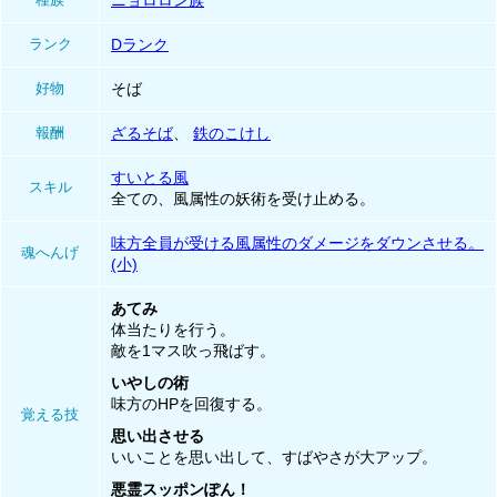
ニョロロン族
ランク
Dランク
好物
そば
報酬
ざるそば
、
鉄のこけし
すいとる風
スキル
全ての、風属性の妖術を受け止める。
味方全員が受ける風属性のダメージをダウンさせる。
魂へんげ
(小)
あてみ
体当たりを行う。
敵を1マス吹っ飛ばす。
いやしの術
味方のHPを回復する。
覚える技
思い出させる
いいことを思い出して、すばやさが大アップ。
悪霊スッポンぽん！