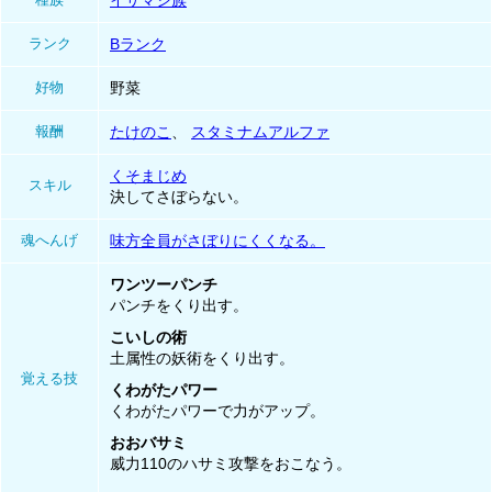
イサマシ族
ランク
Bランク
好物
野菜
報酬
たけのこ
、
スタミナムアルファ
くそまじめ
スキル
決してさぼらない。
魂へんげ
味方全員がさぼりにくくなる。
ワンツーパンチ
パンチをくり出す。
こいしの術
土属性の妖術をくり出す。
覚える技
くわがたパワー
くわがたパワーで力がアップ。
おおバサミ
威力110のハサミ攻撃をおこなう。