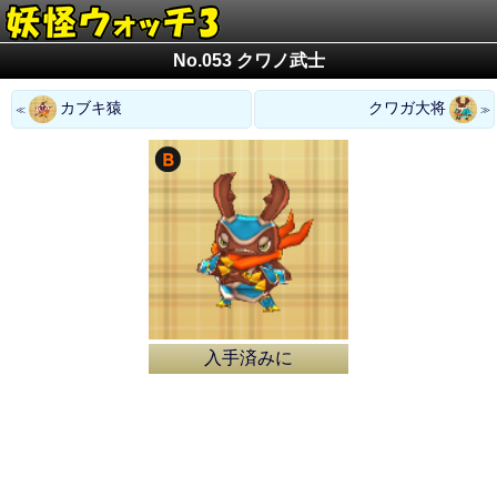
No.053 クワノ武士
カブキ猿
クワガ大将
入手済みに