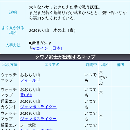
大きなハサミときたえた拳で戦う妖怪。
説明
まだまだ若く荒削りだが武者かぶとと、競い合いなが
ら実力をたくわえている。
よく見かける
おおもり山 木の上（夜）
場所
■妖怪ガシャ
入手方法
└
赤コイン（日本）
クワノ武士が出現するマップ
出現方法
エリア名
時間帯
場所
備考
木
ウォッチ
おおもり山
いつで
竹や
マップ
フィールド
も
ぶ
ウォッチ
おおもり山
いつで
木
マップ
登山道
も
通常エン
おおもり山
いつで
カウント
ジャンボスライダー
も
ウォッチ
おおもり山
いつで
木
マップ
ジャンボスライダー
も
通常エン
ヌー大陸
いつで