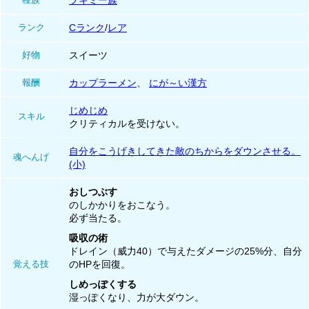
ブキミー族
ランク
Cランク
/
レア
好物
スイーツ
報酬
カップラーメン
、
にが～い漢方
じめじめ
スキル
クリティカルを受けない。
自分をこうげきしてきた敵のちからをダウンさせる。
魂へんげ
(小)
おしつぶす
のしかかりをおこなう。
必ず当たる。
吸収の術
ドレイン（威力40）で与えたダメージの25%分、自分
覚える技
のHPを回復。
しめっぽくする
湿っぽくなり、力が大ダウン。