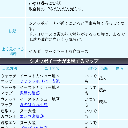
かなり湿っぽい話
敵全員のHPをだんだん減らす。
シメッポイーナが近くにいると理由も無く湿っぽくな
る。
説明
ドンヨリーヌは実の妹で姉妹がそろった時は、まるで
地球の滅亡に立ち会う気分だ。
よく見かける
イカダ マックラーナ洞窟コース
場所
シメッポイーナが出現するマップ
出現方法
エリア名
時間帯
場所
備考
ウォッチ
イーストカシュー地区
いつで
茂み
マップ
ミミシッポリバー支流
も
ウォッチ
イーストカシュー地区
いつで
茂み
マップ
孤島の遺跡
も
ウォッチ
イーストカシュー地区
いつで
茂み
マップ
森のはなれ小島
も
通常エン
ヌー大陸
いつで
カウント
エンマ宮殿③
も
通常エン
ヌー大陸
いつで