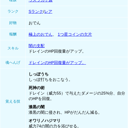
ウスラカゲ族
ランク
Sランク
/
レア
好物
おでん
報酬
極上のおでん
、
1つ星コインの欠片
闇の支配
スキル
ドレインのHP回復量がアップ。
魂へんげ
ドレインのHP回復量がアップ。
しっぽうち
しっぽ打ちをおこなう。
死神の術
ドレイン（威力55）で与えたダメージの25%分、自分
のHPを回復。
覚える技
漆黒の闇
漆黒の闇に侵され、HPがだんだん減る。
オワリノハジマリ
威力74の闇の力を浴びせる。