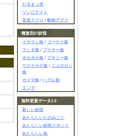
だるまっ塔
ゾンビナイト
音楽アプリ
/
動画アプリ
種族別の妖怪
イサマシ族
/
ゴーケツ族
フシギ族
/
プリチー族
ポカポカ族
/
ブキミー族
ウスラカゲ族
/
ニョロロン
族
カイマ族
/
ハグレ族
エンマ
無料更新データ3.0
新しい妖怪
あたらしいたのみごと
あたらしい妖怪スポット
あたらしい魚