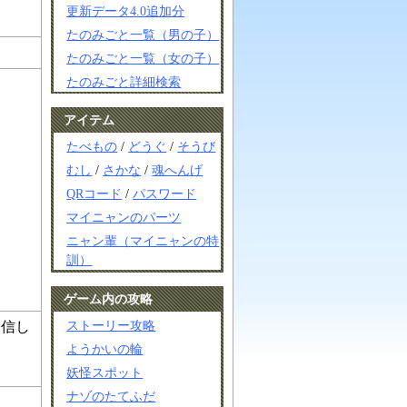
更新データ4.0追加分
たのみごと一覧（男の子）
たのみごと一覧（女の子）
たのみごと詳細検索
アイテム
たべもの
/
どうぐ
/
そうび
むし
/
さかな
/
魂へんげ
QRコード
/
パスワード
マイニャンのパーツ
ニャン輩（マイニャンの特
訓）
ゲーム内の攻略
ストーリー攻略
発信し
ようかいの輪
妖怪スポット
ナゾのたてふだ