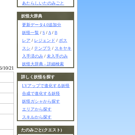
あたらしいたのみごと
妖怪大辞典
更新データ4.0追加分
妖怪一覧
/
S
/
A
/
B
レア
/
レジェンド
/
ボス
スシ
/
テンプラ
/
スキヤキ
入手済のみ
/
未入手のみ
妖怪大辞典 - 詳細検索
10/21
詳しく妖怪を探す
LVアップで進化する妖怪
合成で進化する妖怪
妖怪ガシャから探す
エリアから探す
スキルから探す
たのみごと(クエスト)