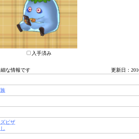
入手済み
詳細な情報です
更新日：2016/
ゲ族
ーズピザ
けし