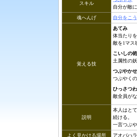
スキル
自分が敵に
魂へんげ
自分をこう
あてみ
体当たり
敵を1マス
こいしの
土属性の
覚える技
つぶやか
つぶやく
ひっさつ
敵全員が
本人はと
説明
続ける。
一言つぶ
よく見かける場所
アオバハ