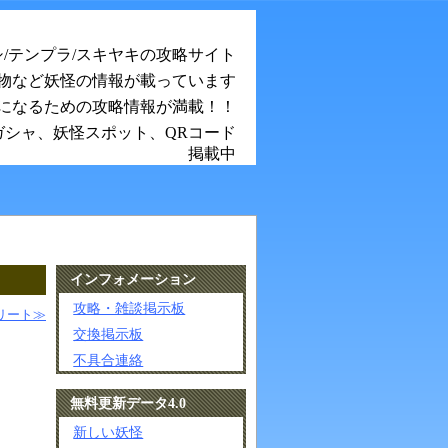
シ/テンプラ/スキヤキの攻略サイト
物など妖怪の情報が載っています
になるための攻略情報が満載！！
ガシャ、妖怪スポット、QRコード
掲載中
インフォメーション
攻略・雑談掲示板
リート≫
交換掲示板
不具合連絡
無料更新データ4.0
新しい妖怪