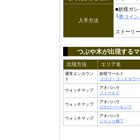
■妖怪ガシ
└
青コイン
入手方法
ストーリ
つぶや木が出現するマ
出現方法
エリア名
通常エンカウン
妖怪ワールド
ト
ゴゴゴ・ゴッドタワー
アオバハラ
ウォッチマップ
フィールド
アオバハラ
ウォッチマップ
ひかげパーキング
アオバハラ
ウォッチマップ
ジャンク横丁