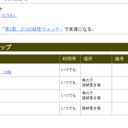
ャ
（USA）
ー「
第1章 2つの妖怪ウォッチ
」で友達になる。
ップ
時間帯
場所
備考
いつでも
 39階
車の下
いつでも
資材置き場
車の下
いつでも
資材置き場
いつでも
資材置き場