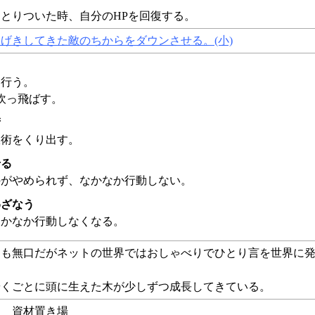
とりついた時、自分のHPを回復する。
げきしてきた敵のちからをダウンさせる。(小)
を行う。
吹っ飛ばす。
術
妖術をくり出す。
せる
のがやめられず、なかなか行動しない。
わざなう
なかなか行動しなくなる。
ても無口だがネットの世界ではおしゃべりでひとり言を世界に
やくごとに頭に生えた木が少しずつ成長してきている。
ラ 資材置き場