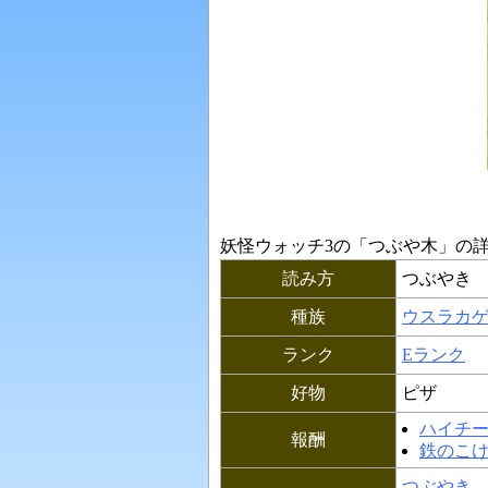
妖怪ウォッチ3の「
つぶや木
」の
読み方
つぶやき
種族
ウスラカ
ランク
Eランク
好物
ピザ
ハイチ
報酬
鉄のこ
つぶやき