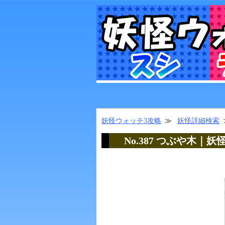
妖怪ウォッチ3攻略
妖怪詳細検索
No.387 つぶや木｜