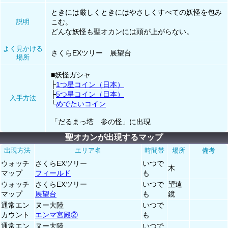
ときには厳しくときにはやさしくすべての妖怪を包み
説明
こむ。
どんな妖怪も聖オカンには頭が上がらない。
よく見かける
さくらEXツリー 展望台
場所
■妖怪ガシャ
├
1つ星コイン（日本）
├
5つ星コイン（日本）
入手方法
└
めでたいコイン
「だるまっ塔 参の怪」に出現
聖オカンが出現するマップ
出現方法
エリア名
時間帯
場所
備考
ウォッチ
さくらEXツリー
いつで
木
マップ
フィールド
も
ウォッチ
さくらEXツリー
いつで
望遠
マップ
展望台
も
鏡
通常エン
ヌー大陸
いつで
カウント
エンマ宮殿②
も
通常エン
ヌー大陸
いつで