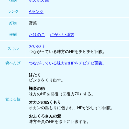
ポカポカ族
ランク
Aランク
好物
野菜
報酬
たけのこ
、
にが～い漢方
おいのり
スキル
つながっている味方のHPをチビチビ回復。
魂へんげ
つながっている味方のHPをチビチビ回復。
はたく
ビンタをくり出す。
極楽の術
味方のHPを回復（回復力70）する。
覚える技
オカンのぬくもり
オカンの温もりに包まれ、HPが少しずつ回復。
おふくろさんの愛
味方全員のHPを徐々に回復する。