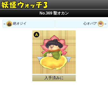
No.369 聖オカン
絶オジイ
心オバア
入手済みに