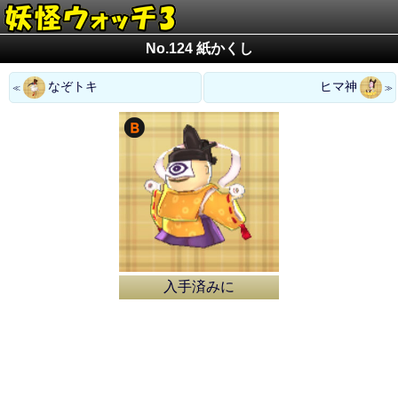
No.124 紙かくし
なぞトキ
ヒマ神
入手済みに