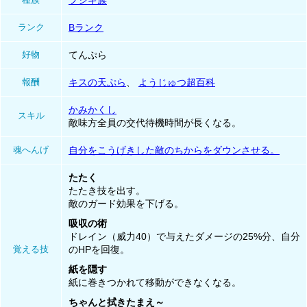
フシギ族
ランク
Bランク
好物
てんぷら
報酬
キスの天ぷら
、
ようじゅつ超百科
かみかくし
スキル
敵味方全員の交代待機時間が長くなる。
魂へんげ
自分をこうげきした敵のちからをダウンさせる。
たたく
たたき技を出す。
敵のガード効果を下げる。
吸収の術
ドレイン（威力40）で与えたダメージの25%分、自分
覚える技
のHPを回復。
紙を隠す
紙に巻きつかれて移動ができなくなる。
ちゃんと拭きたまえ～