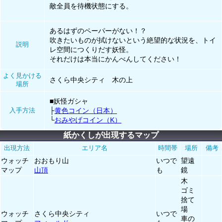
敵全員を待機状態にする。
あるはずのペーパーがない！？
吹きたいものが拭けないという絶望的な状況を、トイ
説明
レ空間につくりだす妖怪。
それだけは本当にかんべんしてください！
よく見かける
さくら中央シティ 木の上
場所
■妖怪ガシャ
入手方法
├
黄色コイン（日本）
└
おみやげコイン（K）
紙かくしが出現するマップ
出現方法
エリア名
時間帯
場所
備考
ウォッチ
おおもり山
いつで
望遠
マップ
山頂
も
鏡
木
ゴミ
捨て
場
ウォッチ
さくら中央シティ
いつで
車の