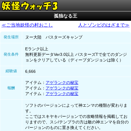
孤独なる王
≪ご当地妖怪の村おこし
人とゾンビのはざまで≫
発生場所
ヌー大陸 バスターズキャンプ
Eランク以上
発生条件
無料更新データVer3.0以上 バスターズTで全てのダンジ
ョンをクリアしている（ディープダンジョンは除く）
経験値
6,666
アイテム：
アゲランクの秘宝
報酬
アイテム：
アゲランクの秘宝
アイテム：
アゲランクの秘宝
ソフトのバージョンによって神エンマの種類が変わりま
す。
ここではスキヤキバージョンでの攻略情報を掲載してお
りますので、スシ/テンプラの方は敵の神エンマを自分の
バージョンのものに置き換えてください。