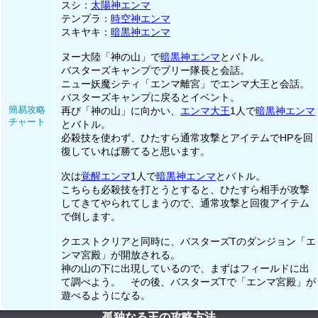
スシ：
太陽神エンマ
テンプラ：
時空神エンマ
スキヤキ：
暗黒神エンマ
ヌー大陸「神の山」で
暗黒神エンマ
とバトル。
バスターズキャンプでブリー隊長と会話。
ニュー妖魔シティ「エンマ離宮」でエンマ大王と会話。
バスターズキャンプに戻るとイベント。
簡易攻略
再び「神の山」に向かい、
エンマ大王
1人で
暗黒神エンマ
チャート
とバトル。
必殺技を使わず、ひたすら通常攻撃とアイテムでHPを回
復していれば勝てると思います。
次は
覚醒エンマ
1人で
暗黒神エンマ
とバトル。
こちらも必殺技を打とうとすると、ひたすら相手が攻撃
してきてやられてしまうので、通常攻撃と回復アイテム
で倒します。
クエストクリアと同時に、バスターズTのダンジョン「エ
ンマ宮殿」が開放される。
神の山の下に出現しているので、まずはフィールドに出
て調べよう。 その後、バスターズTで「エンマ宮殿」が
遊べるようになる。
孤独なる王の攻略方法