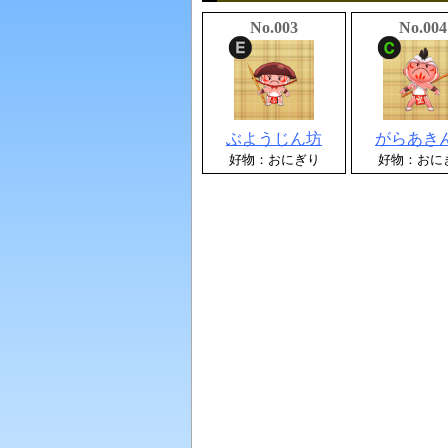
No.003
No.004
ぶようじん坊
がらあき
好物：おにぎり
好物：おに