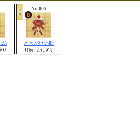
No.005
ん坊
さきがけの助
ぎり
好物：おにぎり