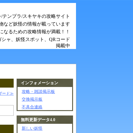
シ/テンプラ/スキヤキの攻略サイト
物など妖怪の情報が載っています
になるための攻略情報が満載！！
ガシャ、妖怪スポット、QRコード
掲載中
インフォメーション
攻略・雑談掲示板
ザード≫
交換掲示板
不具合連絡
無料更新データ4.0
新しい妖怪