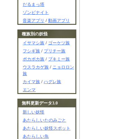
だるまっ塔
ゾンビナイト
音楽アプリ
/
動画アプリ
種族別の妖怪
イサマシ族
/
ゴーケツ族
フシギ族
/
プリチー族
ポカポカ族
/
ブキミー族
ウスラカゲ族
/
ニョロロン
族
カイマ族
/
ハグレ族
エンマ
無料更新データ3.0
新しい妖怪
あたらしいたのみごと
あたらしい妖怪スポット
あたらしい魚