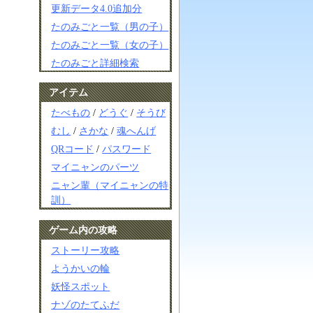
更新データ4.0追加分
たのみごと一覧（男の子）
たのみごと一覧（女の子）
たのみごと詳細検索
アイテム
たべもの
/
どうぐ
/
そうび
むし
/
さかな
/
魂へんげ
QRコード
/
パスワード
マイニャンのパーツ
ニャン輩（マイニャンの特
訓）
ゲーム内の攻略
ストーリー攻略
ようかいの輪
妖怪スポット
ナゾのたてふだ