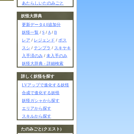
あたらしいたのみごと
妖怪大辞典
更新データ4.0追加分
妖怪一覧
/
S
/
A
/
B
レア
/
レジェンド
/
ボス
スシ
/
テンプラ
/
スキヤキ
入手済のみ
/
未入手のみ
妖怪大辞典 - 詳細検索
詳しく妖怪を探す
LVアップで進化する妖怪
合成で進化する妖怪
妖怪ガシャから探す
エリアから探す
スキルから探す
たのみごと(クエスト)