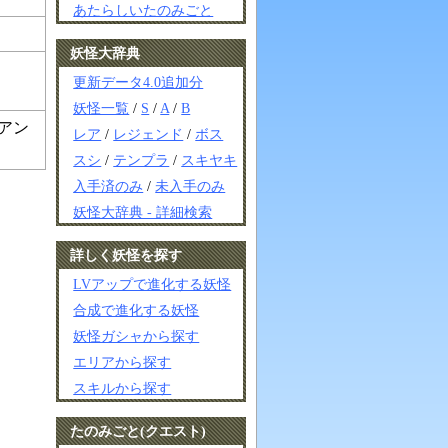
あたらしいたのみごと
妖怪大辞典
更新データ4.0追加分
妖怪一覧
/
S
/
A
/
B
アン
レア
/
レジェンド
/
ボス
スシ
/
テンプラ
/
スキヤキ
入手済のみ
/
未入手のみ
妖怪大辞典 - 詳細検索
詳しく妖怪を探す
LVアップで進化する妖怪
合成で進化する妖怪
妖怪ガシャから探す
エリアから探す
スキルから探す
たのみごと(クエスト)