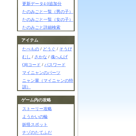
更新データ4.0追加分
たのみごと一覧（男の子）
たのみごと一覧（女の子）
たのみごと詳細検索
アイテム
たべもの
/
どうぐ
/
そうび
むし
/
さかな
/
魂へんげ
QRコード
/
パスワード
マイニャンのパーツ
ニャン輩（マイニャンの特
訓）
ゲーム内の攻略
ストーリー攻略
ようかいの輪
妖怪スポット
ナゾのたてふだ