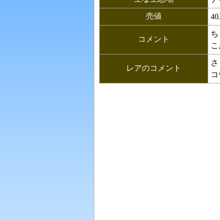
売値
40
ち
コメント
こ
さ
レアのコメント
コ