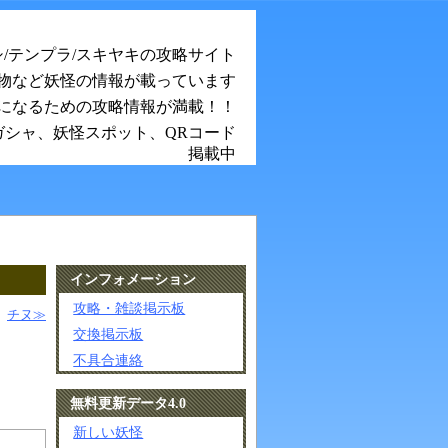
シ/テンプラ/スキヤキの攻略サイト
物など妖怪の情報が載っています
になるための攻略情報が満載！！
ガシャ、妖怪スポット、QRコード
掲載中
インフォメーション
攻略・雑談掲示板
チヌ≫
交換掲示板
不具合連絡
無料更新データ4.0
新しい妖怪