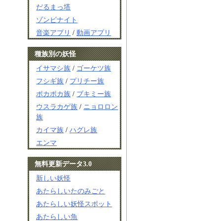
だるまっ塔
ゾンビナイト
音楽アプリ
/
動画アプリ
種族別の妖怪
イサマシ族
/
ゴーケツ族
フシギ族
/
プリチー族
ポカポカ族
/
ブキミー族
ウスラカゲ族
/
ニョロロン
族
カイマ族
/
ハグレ族
エンマ
無料更新データ3.0
新しい妖怪
あたらしいたのみごと
あたらしい妖怪スポット
あたらしい魚