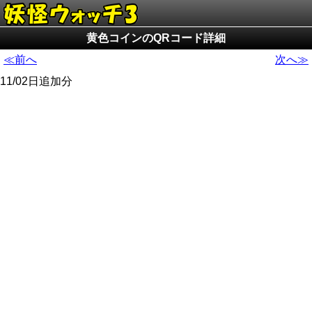
黄色コインのQRコード詳細
≪前へ
次へ≫
11/02日追加分