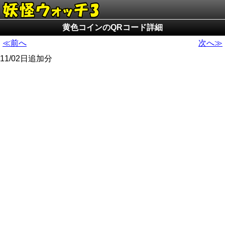
黄色コインのQRコード詳細
≪前へ
次へ≫
11/02日追加分