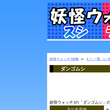
妖怪ウォッチ3攻略
むし一覧（い
ダンゴムシ
妖怪ウォッチ3の「
ダンゴムシ
」
主な生息地
そ