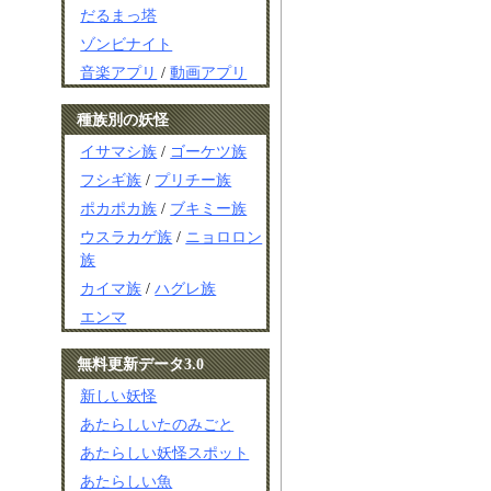
だるまっ塔
ゾンビナイト
音楽アプリ
/
動画アプリ
種族別の妖怪
イサマシ族
/
ゴーケツ族
フシギ族
/
プリチー族
ポカポカ族
/
ブキミー族
ウスラカゲ族
/
ニョロロン
族
カイマ族
/
ハグレ族
エンマ
無料更新データ3.0
新しい妖怪
あたらしいたのみごと
あたらしい妖怪スポット
あたらしい魚