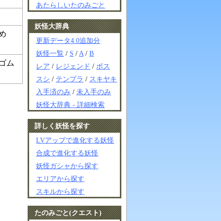
あたらしいたのみごと
妖怪大辞典
め
更新データ4.0追加分
妖怪一覧
/
S
/
A
/
B
ゴム
レア
/
レジェンド
/
ボス
スシ
/
テンプラ
/
スキヤキ
入手済のみ
/
未入手のみ
妖怪大辞典 - 詳細検索
詳しく妖怪を探す
LVアップで進化する妖怪
合成で進化する妖怪
妖怪ガシャから探す
エリアから探す
スキルから探す
たのみごと(クエスト)