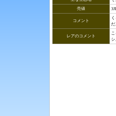
売値
3J
く
コメント
だ
こ
レアのコメント
シ