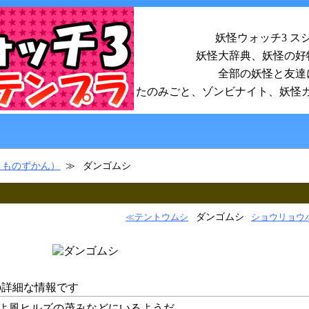
妖怪ウォッチ3 ス
妖怪大辞典、妖怪の好
全部の妖怪と友達
たのみごと、ゾンビナイト、妖怪
きものずかん）
ダンゴムシ
ダンゴムシ
≪テントウムシ
ショウリョウ
の詳細な情報です
よ風ヒルズの茂みなどにいるようだ…。