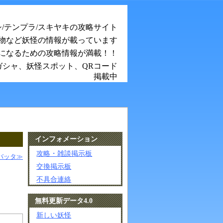
シ/テンプラ/スキヤキの攻略サイト
物など妖怪の情報が載っています
になるための攻略情報が満載！！
ガシャ、妖怪スポット、QRコード
掲載中
インフォメーション
攻略・雑談掲示板
バッタ≫
交換掲示板
不具合連絡
無料更新データ4.0
新しい妖怪