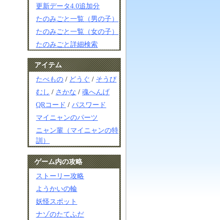
更新データ4.0追加分
たのみごと一覧（男の子）
たのみごと一覧（女の子）
たのみごと詳細検索
アイテム
たべもの
/
どうぐ
/
そうび
むし
/
さかな
/
魂へんげ
QRコード
/
パスワード
マイニャンのパーツ
ニャン輩（マイニャンの特
訓）
ゲーム内の攻略
ストーリー攻略
ようかいの輪
妖怪スポット
ナゾのたてふだ