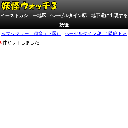
イーストカシュー地区 - ヘーゼルタイン邸 地下道に出現する
妖怪
≪マックラーナ洞窟（下層）
ヘーゼルタイン邸 1階廊下≫
6
件ヒットしました