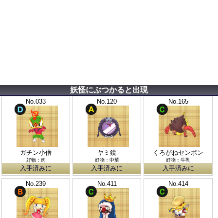
妖怪にぶつかると出現
No.033
No.120
No.165
ガチン小僧
ヤミ鏡
くろがねセンボン
好物：肉
好物：中華
好物：牛乳
入手済みに
入手済みに
入手済みに
No.239
No.411
No.414