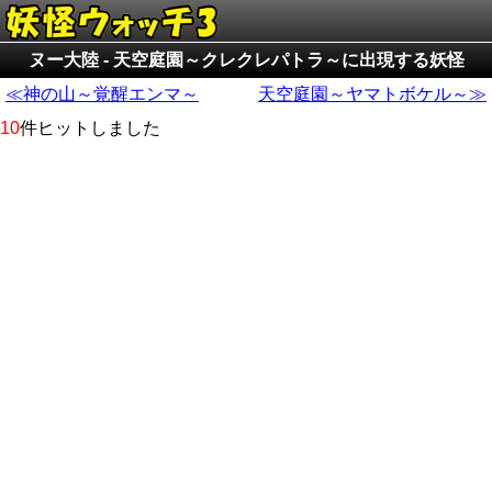
ヌー大陸 - 天空庭園～クレクレパトラ～に出現する妖怪
≪神の山～覚醒エンマ～
天空庭園～ヤマトボケル～≫
10
件ヒットしました