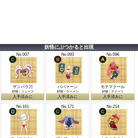
妖怪にぶつかると出現
No.007
No.093
No.096
ザンバラ刀
ババァーン
モテマクール
好物：ジュース
好物：ラーメン
好物：スイーツ
入手済みに
入手済みに
入手済みに
No.161
No.171
No.214