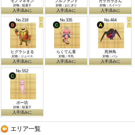
モノマネキン
プルファント
カラカラさん
好物：駄菓子
好物：おにぎり
好物：スイーツ
入手済みに
入手済みに
入手済みに
No.218
No.335
No.464
ヒグラシまる
らくてん童
死神鳥
好物：ジュース
好物：牛乳
好物：パン
入手済みに
入手済みに
入手済みに
No.552
ボー坊
好物：駄菓子
入手済みに
エリア一覧