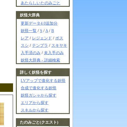
あたらしいたのみごと
妖怪大辞典
更新データ4.0追加分
妖怪一覧
/
S
/
A
/
B
レア
/
レジェンド
/
ボス
スシ
/
テンプラ
/
スキヤキ
入手済のみ
/
未入手のみ
妖怪大辞典 - 詳細検索
詳しく妖怪を探す
LVアップで進化する妖怪
合成で進化する妖怪
妖怪ガシャから探す
エリアから探す
スキルから探す
たのみごと(クエスト)