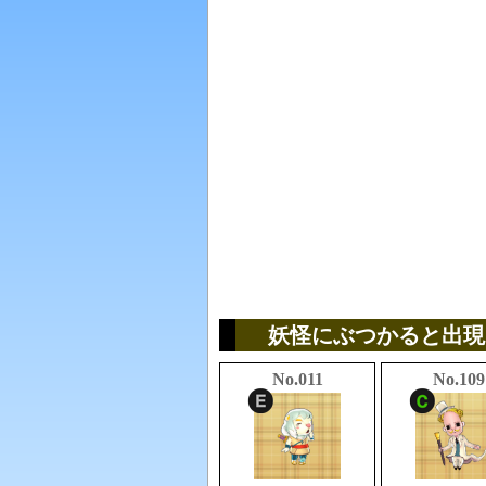
妖怪にぶつかると出現
No.011
No.109