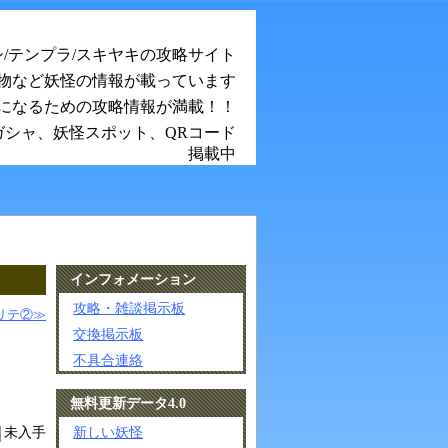
シ/テンプラ/スキヤキの攻略サイト
物など妖怪の情報が載っています
になるための攻略情報が満載！！
ガシャ、妖怪スポット、QRコード
掲載中
インフォメーション
攻略・雑談掲示板
リテ②≫
交換掲示板
不具合連絡
無料更新データ4.0
新しい妖怪
未入手