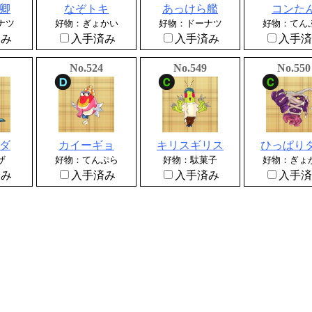
卿
なぞトキ
あっけら艦
コンた
ナツ
好物：ぎょかい
好物：ドーナツ
好物：てん
済み
入手済み
入手済み
入手済
No.524
No.549
No.550
ダ
カイーギョ
キリスギリス
ひっぱり
ザ
好物：てんぷら
好物：駄菓子
好物：ぎょ
済み
入手済み
入手済み
入手済