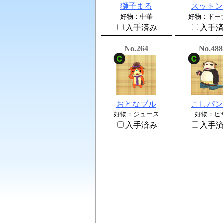
獅子まる
スットン
好物：中華
好物：ドー
入手済み
入手
No.264
No.488
おとなブル
こしパン
好物：ジュース
好物：ピ
入手済み
入手