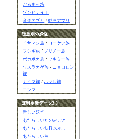
だるまっ塔
ゾンビナイト
音楽アプリ
/
動画アプリ
種族別の妖怪
イサマシ族
/
ゴーケツ族
フシギ族
/
プリチー族
ポカポカ族
/
ブキミー族
ウスラカゲ族
/
ニョロロン
族
カイマ族
/
ハグレ族
エンマ
無料更新データ3.0
新しい妖怪
あたらしいたのみごと
あたらしい妖怪スポット
あたらしい魚