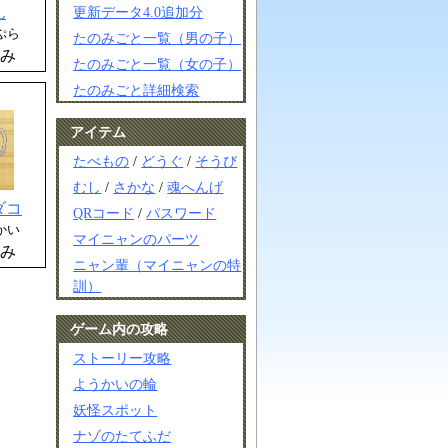
更新データ4.0追加分
ん
ぷら
たのみごと一覧（男の子）
み
たのみごと一覧（女の子）
たのみごと詳細検索
アイテム
たべもの
/
どうぐ
/
そうび
むし
/
さかな
/
魂へんげ
ダコ
QRコード
/
パスワード
かい
マイニャンのパーツ
み
ニャン輩（マイニャンの特
訓）
ゲーム内の攻略
ストーリー攻略
ようかいの輪
妖怪スポット
ナゾのたてふだ