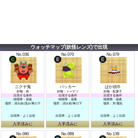
ウォッチマップ(妖怪レンズ)で出現
No.036
No.070
No.079
ニクヤ鬼
パッカー
ばか頭巾
好物：肉
好物：ドーナツ
好物：駄菓子
出現する条件
出現する条件
出現する条件
時間帯：昼夜
時間帯：昼夜
時間帯：昼夜
場所：消火栓/茂み/車の下
場所：消火栓/車の下
場所：木/電柱
出現率：よく出現
出現率：よく出現
出現率：よく出現
入手済みに
入手済みに
入手済みに
No.080
No.089
No.139