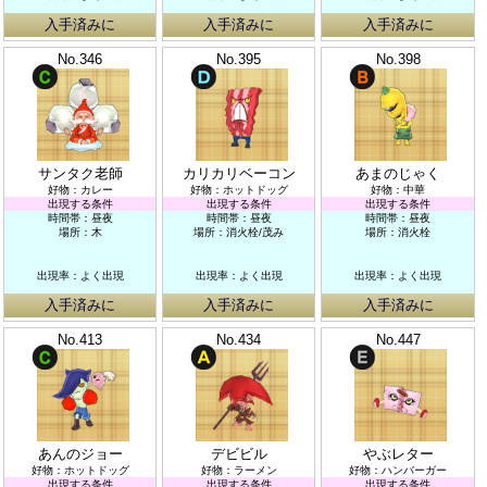
入手済みに
入手済みに
入手済みに
No.346
No.395
No.398
サンタク老師
カリカリベーコン
あまのじゃく
好物：カレー
好物：ホットドッグ
好物：中華
出現する条件
出現する条件
出現する条件
時間帯：昼夜
時間帯：昼夜
時間帯：昼夜
場所：木
場所：消火栓/茂み
場所：消火栓
出現率：よく出現
出現率：よく出現
出現率：よく出現
入手済みに
入手済みに
入手済みに
No.413
No.434
No.447
あんのジョー
デビビル
やぶレター
好物：ホットドッグ
好物：ラーメン
好物：ハンバーガー
出現する条件
出現する条件
出現する条件